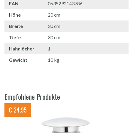
EAN
0635292143786
Höhe
20 cm
Breite
30 cm
Tiefe
30 cm
Hahnlöcher
1
Gewicht
10 kg
Empfohlene Produkte
€
24,95