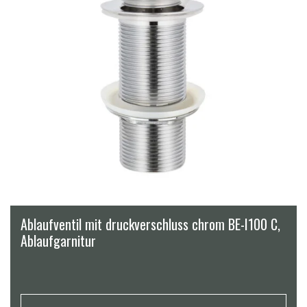
Ablaufventil mit druckverschluss chrom BE-I100 C,
Ablaufgarnitur