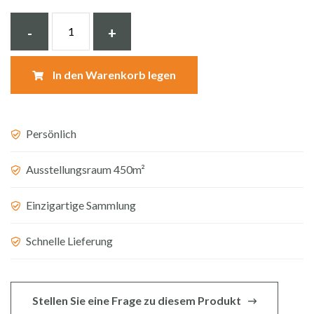
Aufsatzwaschbecken
-
+
Hartstein
30
In den Warenkorb legen
cm
BE-
022mk
Persönlich
Menge
Ausstellungsraum 450m²
Einzigartige Sammlung
Schnelle Lieferung
Stellen Sie eine Frage zu diesem Produkt