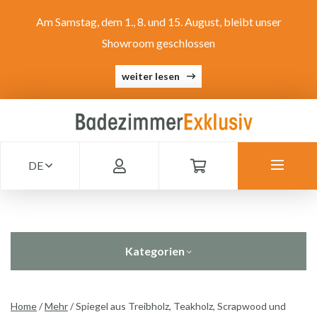
Am Samstag, dem 1., 8. und 15. August, bleibt unser
Showroom geschlossen
weiter lesen
DE
Kategorien
Home
/
Mehr
/
Spiegel aus Treibholz, Teakholz, Scrapwood und