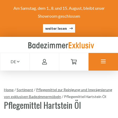
Am Samstag, dem 1., 8. und 15. August, bleibt unser
Showroom geschlossen
weiter lesen
DE
Home
/
Sortiment
/
Pflegemittel zur Reinigung und Imprägnierung
von exklusiven Badezimmermöbeln
/
Pflegemittel Hartstein Öl
Pflegemittel Hartstein Öl