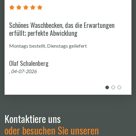
schbecken, das die Erwartungen
Sehr netter Ko
erfekte Abwicklung
von Zusatzfrag
ellt, Dienstags geliefert
Absolut persönli
enberg
Pascal Peters
6
, 08-06-2026
Kontaktiere uns
oder besuchen Sie unseren