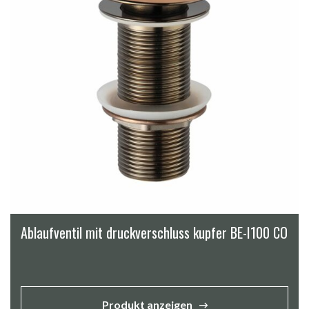
Ablaufventil mit druckverschluss kupfer BE-I100 CO
Produkt anzeigen