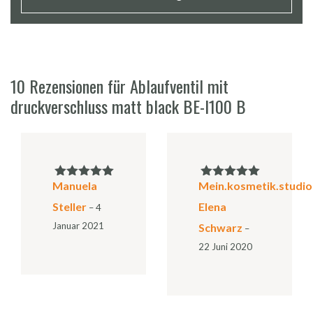
10 Rezensionen für
Ablaufventil mit
druckverschluss matt black BE-I100 B
Manuela
Mein.kosmetik.studio
Bewertet mit
Bewertet mit
5
von 5
5
von 5
Steller
Elena
–
4
Januar 2021
Schwarz
–
22 Juni 2020