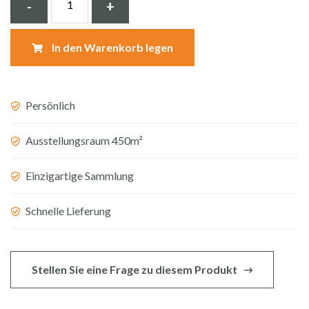
-
+
mit
druckverschluss
In den Warenkorb legen
matt
black
BE-
Persönlich
I100
Ausstellungsraum 450m²
B
Menge
Einzigartige Sammlung
Schnelle Lieferung
Stellen Sie eine Frage zu diesem Produkt