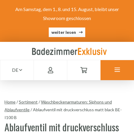
Am Samstag, dem 1., 8. und 15. August, bleibt unser
Showroom geschlossen
weiter lesen
DE
Home
/
Sortiment
/
Waschbeckenarmaturen: Siphons und
Ablaufventile
/
Ablaufventil mit druckverschluss matt black BE-
I100 B
Ablaufventil mit druckverschluss