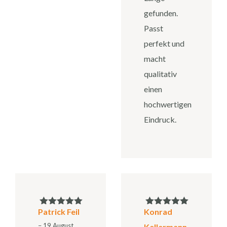
gefunden.
Passt
perfekt und
macht
qualitativ
einen
hochwertigen
Eindruck.
Patrick Feil
Konrad
Bewertet mit
Bewertet mit
5
von 5
5
von 5
–
19 August
Kellermann