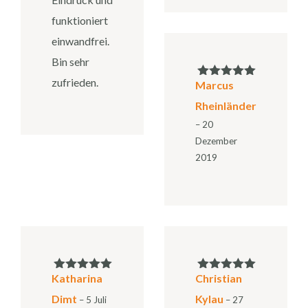
funktioniert
einwandfrei.
Bin sehr
zufrieden.
Marcus
Bewertet mit
5
von 5
Rheinländer
–
20
Dezember
2019
Katharina
Christian
Bewertet mit
Bewertet mit
5
von 5
5
von 5
Dimt
Kylau
–
5 Juli
–
27