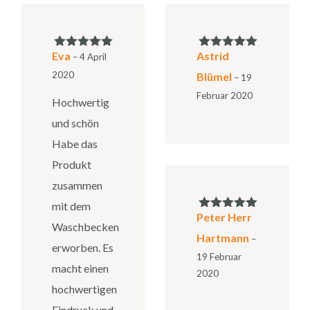
Eva
Astrid
Bewertet mit
–
4 April
Bewertet mit
5
von 5
5
von 5
2020
Blümel
–
19
Februar 2020
Hochwertig
und schön
Habe das
Produkt
zusammen
mit dem
Peter Herr
Bewertet mit
Waschbecken
5
von 5
Hartmann
–
erworben. Es
19 Februar
macht einen
2020
hochwertigen
Eindruck und