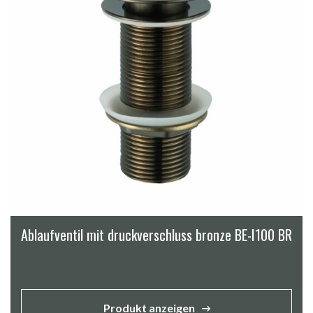
Ablaufventil mit druckverschluss bronze BE-I100 BR
Produkt anzeigen