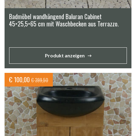
Badmöbel wandhängend Baluran Cabinet
45×25,5×65 cm mit Waschbecken aus Terrazzo.
Produkt anzeigen
Ursprünglicher
Aktueller
€
100,00
€
399,50
Preis
Preis
war:
ist:
€ 399,50
€ 100,00.