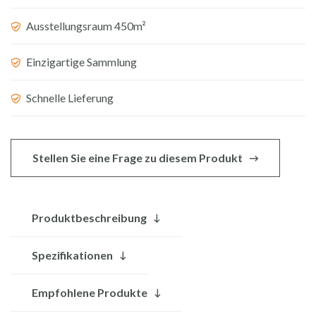
inkl.
Ausstellungsraum 450m²
Waschbecken
aus
Einzigartige Sammlung
Terrazzo
Menge
Schnelle Lieferung
Stellen Sie eine Frage zu diesem Produkt
Produktbeschreibung
Spezifikationen
Empfohlene Produkte