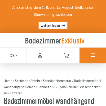
Am Samstag, dem 1., 8. und 15. August, bleibt unser
Showroom geschlossen
weiter lesen
DE
Home
/
Sortiment
/
Mehr
/
Schnäppchenmarkt
/
Badezimmermöbel
wandhängend Semeru Cabinet 45×25,5×65 cm inkl. Waschbecken
aus Terrazzo
Badezimmermöbel wandhängend