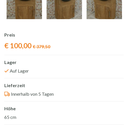
Preis
Ursprünglicher
Aktueller
€
100,00
€
379,50
Preis
Preis
Lager
war:
ist:
Auf Lager
€ 379,50
€ 100,00.
Lieferzeit
Innerhalb von 5 Tagen
Höhe
65 cm