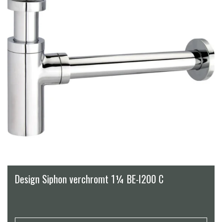
Design Siphon verchromt 1¼ BE-I200 C