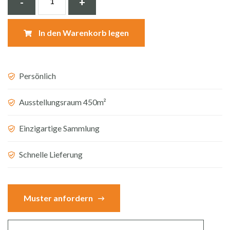
-
+
Waschbecken,
natürlich
In den Warenkorb legen
Beton
viereck
39*12
Persönlich
cm
Ausstellungsraum 450m²
BET-
502NC
Einzigartige Sammlung
Menge
Schnelle Lieferung
Muster anfordern