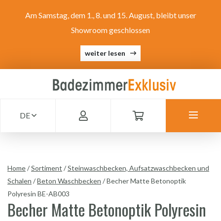
Am Samstag, dem 1., 8. und 15. August, bleibt unser
Showroom geschlossen
weiter lesen
DE
Home
/
Sortiment
/
Steinwaschbecken, Aufsatzwaschbecken und
Schalen
/
Beton Waschbecken
/
Becher Matte Betonoptik
Polyresin BE-AB003
Becher Matte Betonoptik Polyresin