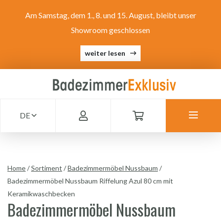
Am Samstag, dem 1., 8. und 15. August, bleibt unser
Showroom geschlossen
weiter lesen
DE
Home
/
Sortiment
/
Badezimmermöbel Nussbaum
/
Badezimmermöbel Nussbaum Riffelung Azul 80 cm mit
Keramikwaschbecken
Badezimmermöbel Nussbaum