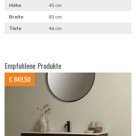
Höhe
45 cm
Breite
81 cm
Tiefe
46 cm
Empfohlene Produkte
€
849,50