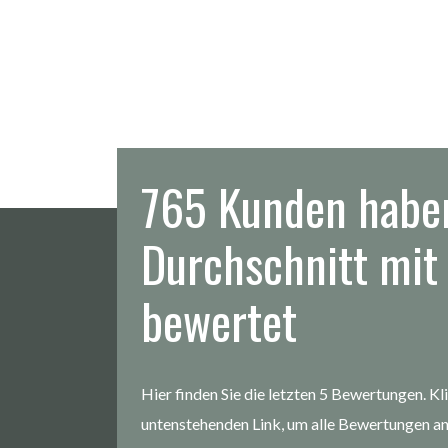
765 Kunden habe
Durchschnitt mit
Schönes Waschbecken, das die E
bewertet
perfekte Abwicklung
ce!
Montags bestellt, Dienstags geliefert
Hier finden Sie die letzten 5 Bewertungen. Kl
Olaf Schalenberg
untenstehenden Link, um alle Bewertungen a