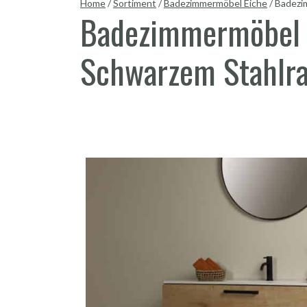
Home
/
Sortiment
/
Badezimmermöbel Eiche
/
Badezi
Badezimmermöbel H
Schwarzem Stahlr